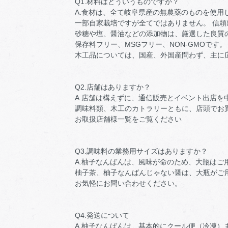
Q1.材料はどういうものですか？
A.食材は、全て岐阜県産の無農薬のものを使用
一部自家栽培ですが全てではありません。 信
砂糖や塩、醤油などの添加物は、厳選した良質
保存料フリー、MSGフリー、NON-GMOです。
木工品については、国産、外国産問わず、主に
Q2.店舗はありますか？
A.店舗は構えずに、通信販売とイベント出店を
調味料類、木工のカトラリーともに、店頭でお
お取扱店舗様一覧をご覧ください
Q3.調味料の業務用サイズはありますか？
A.柚子なんばんは、風味が命のため、大瓶はご
柚子茶、柚子なんばんじゃない醤は、大瓶がご
お気軽にお問い合わせください。
Q4.発送について
A.柚子なんばんは、基本的にクール便（冷凍）