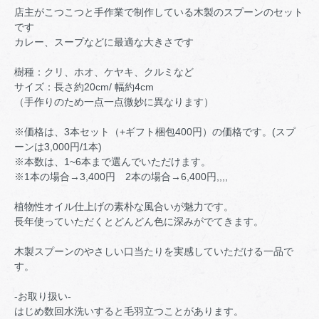
店主がこつこつと手作業で制作している木製のスプーンのセット
です
カレー、スープなどに最適な大きさです
樹種：クリ、ホオ、ケヤキ、クルミなど
サイズ：長さ約20cm/ 幅約4cm
（手作りのため一点一点微妙に異なります）
※価格は、3本セット（+ギフト梱包400円）の価格です。(スプ
ーンは3,000円/1本)
※本数は、1~6本まで選んでいただけます。
※1本の場合→3,400円 2本の場合→6,400円,,,,
植物性オイル仕上げの素朴な風合いが魅力です。
長年使っていただくとどんどん色に深みがでてきます。
木製スプーンのやさしい口当たりを実感していただける一品で
す。
-お取り扱い-
はじめ数回水洗いすると毛羽立つことがあります。