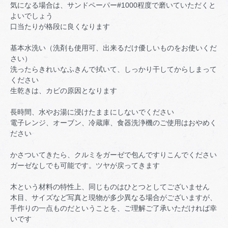
気になる場合は、サンドペーパー#1000程度で磨いていただくと
よいでしょう
口当たりが格段に良くなります
基本水洗い（洗剤も使用可、出来るだけ優しいものをお使いくだ
さい）
洗ったらきれいなふきんで拭いて、しっかり干してからしまって
ください
生乾きは、カビの原因となります
長時間、水やお湯に浸けたままにしないでください
電子レンジ、オーブン、冷蔵庫、食器洗浄機のご使用はおやめく
ださい
かさついてきたら、クルミをガーゼで包んですりこんでください
ガーゼなしでも可能です。ツヤが戻ってきます
木という材料の特性上、同じものはひとつとしてございません
木目、サイズなど写真と現物が多少異なる場合がございますが、
手作りの一点ものだということを、ご理解ご了承いただければ幸
いです