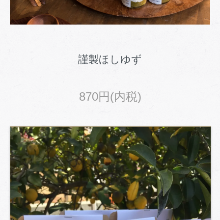
謹製ほしゆず
870円(内税)