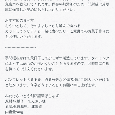
免疫力を強化してくれます。保存料無添加のため、開封後は冷蔵
庫に保管しお早めにお召し上がりください。
おすすめの食べ方
おやつとして、そのまましっかり噛んで食べる
カットしてシリアルと一緒に食べたり、ご家庭でのお菓子作りに
もお使いいただけます。
------------------------
手間暇をかけて天日干しで少しずつ製造しています。タイミング
によっては品ものが揃わないこともありますので、お時間に余裕
を持ってご注文くださいませ。
パンフレットの要不要、必要枚数など備考欄にご記入いただける
と助かります。何卒どうぞよろしくお願い申し上げます。
みたけさいとう創店謹製ほしゆず
原材料:柚子、てんさい糖
原産地:岐阜県、北海道
内容量:40g