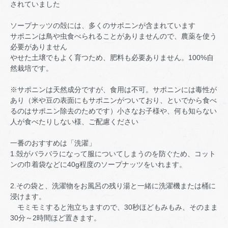
されていました
ソープナッツの殻には、多くのサポニンが含まれています
サポニンは鳥や虫食べられることがありませんので、農薬を使う
必要がありません
やせた土壌でもよく育つため、肥料も必要ありません。100%自
然栽培です。
※サポニンは天然成分ですが、食用は不可。サポニンには毒性が
あり（米や豆の表面にもサポニンがついており、といでから食べ
るのはサポニン除去のためです）小さなお子様や、何も知らない
人が食べたりしない様、ご配慮ください
一番のおすすめは「洗濯」
1.殻がバラバラになって服についてしまうのを防ぐため、コット
ンの巾着袋などに40g程度のソープナッツをいれます。
2.その袋と、洗濯物をお風呂の残り湯と一緒に洗濯機または桶に
浸けます。
モミモミすると泡立ちますので、30秒ほどもみもみ、そのまま
30分～2時間ほど置きます。