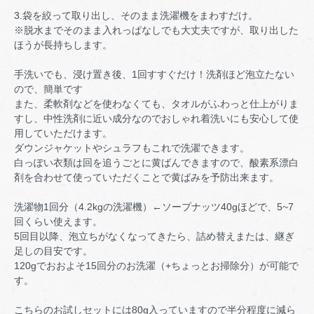
3.袋を絞って取り出し、そのまま洗濯機をまわすだけ。
※脱水までそのまま入れっぱなしでも大丈夫ですが、取り出した
ほうが長持ちします。
手洗いでも、浸け置き後、1回すすぐだけ！洗剤ほど泡立たない
ので、簡単です
また、柔軟剤などを使わなくても、タオルがふわっと仕上がりま
すし、中性洗剤に近い成分なのでおしゃれ着洗いにも安心して使
用していただけます。
ダウンジャケットやシュラフもこれで洗濯できます。
白っぽい衣類は回を追うごとに黄ばんできますので、酸素系漂白
剤を合わせて使っていただくことで黄ばみを予防出来ます。
洗濯物1回分（4.2kgの洗濯機）←ソープナッツ40gほどで、5~7
回くらい使えます。
5回目以降、泡立ちがなくなってきたら、詰め替えまたは、継ぎ
足しの目安です。
120gでおおよそ15回分のお洗濯（+ちょっとお掃除分）が可能で
す。
こちらのお試しセットには80g入っていますので半分程度に減ら